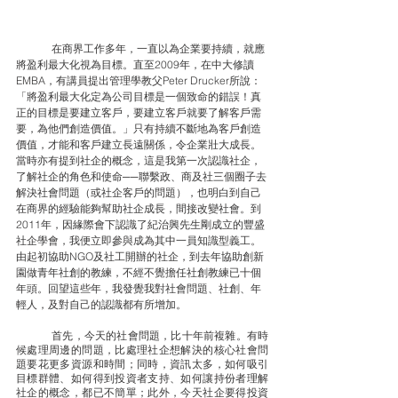
	在商界工作多年，一直以為企業要持續，就應
將盈利最大化視為目標。直至2009年，在中大修讀
EMBA，有講員提出管理學教父Peter Drucker所說：
「將盈利最大化定為公司目標是一個致命的錯誤！真
正的目標是要建立客戶，要建立客戶就要了解客戶需
要，為他們創造價值。」只有持續不斷地為客戶創造
價值，才能和客戶建立長遠關係，令企業壯大成長。
當時亦有提到社企的概念，這是我第一次認識社企，
了解社企的角色和使命──聯繫政、商及社三個圈子去
解決社會問題（或社企客戶的問題），也明白到自己
在商界的經驗能夠幫助社企成長，間接改變社會。到
2011年，因緣際會下認識了紀治興先生剛成立的豐盛
社企學會，我便立即參與成為其中一員知識型義工。
由起初協助NGO及社工開辦的社企，到去年協助創新
園做青年社創的教練，不經不覺擔任社創教練已十個
年頭。回望這些年，我發覺我對社會問題、社創、年
輕人，及對自己的認識都有所增加。
	首先，今天的社會問題，比十年前複雜。有時
候處理周邊的問題，比處理社企想解決的核心社會問
題要花更多資源和時間；同時，資訊太多，如何吸引
目標群體、如何得到投資者支持、如何讓持份者理解
社企的概念，都已不簡單；此外，今天社企要得投資