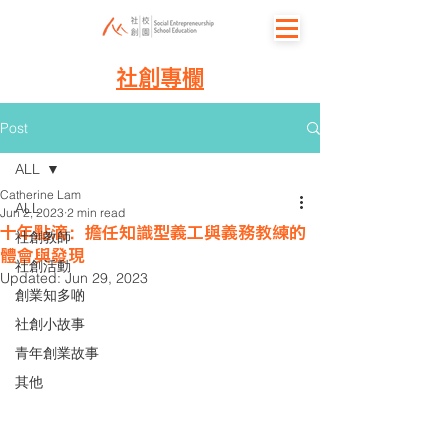
社創專欄
Post
ALL
Catherine Lam
ALL
Jun 2, 2023
2 min read
十年點滴：擔任知識型義工與義務教練的
社創教師
體會與發現
社創活動
Updated:
Jun 29, 2023
創業知多啲
社創小故事
青年創業故事
其他