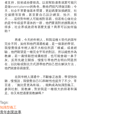
者支持，技術成份要很高。以前幫助邊青就業可能只
是做event planner的角色，教他們扭汽球做活動；今
天，社企不單要做基本營運，更起碼要加插網頁、社
交媒體等宣傳，甚至要自己設計網頁、拍片、剪
片……這些對年輕人可能相對容易，但若有心做社企
的是中年或提早退休的一群，他們要面對的挑戰就大
得多，社企界或政府有甚麼支援？商界可以如何協
助？
	再者，今天的年輕人，和我這種Ｘ世代的當年
完全不同，如何和他們溝通相處，是一個新的學習。
我發覺很多年輕人都不大相信所謂「權威」或者經
驗，他們期望是一種完全平等的對話。所以縱然作為
教練，若一廂情願想傾囊相授，也可能會碰一鼻子
灰。反而先建立關係，慢慢引導他們去明白問題所
在，以比喻或類比方式誘導他們自己想出解決方法，
他們就會容易接受。
	在與年輕人溝通中，不斷修正改善，學習快快
聽，慢慢說，我發覺自己EQ和耐性也提升了不少。常
言道，「施比受更為有福」，能夠成為知識型義工、
參與社創、當教練，對於我是一種很大的得著和滿
足。你又有想過要當教練嗎？
Tags:
知識型義工
青年創業故事