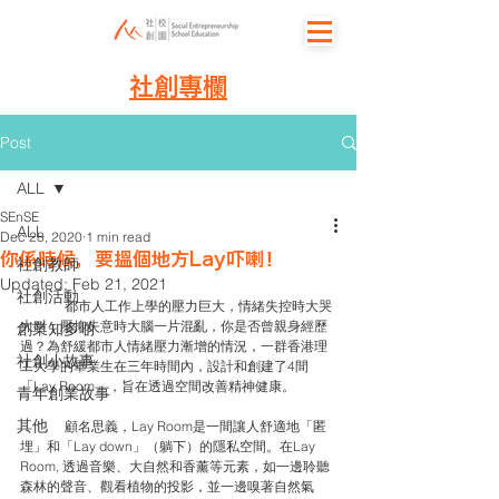
社創專欄
Post
ALL
SEnSE
ALL
Dec 28, 2020
1 min read
你係時候，要搵個地方Lay吓喇！
社創教師
Updated:
Feb 21, 2021
社創活動
	都市人工作上學的壓力巨大，情緒失控時大哭
大叫，壓抑失意時大腦一片混亂，你是否曾親身經歷
創業知多啲
過？為舒緩都市人情緒壓力漸增的情況，一群香港理
社創小故事
工大學的畢業生在三年時間內，設計和創建了4間
「Lay Room」，旨在透過空間改善精神健康。
青年創業故事
其他
	顧名思義，Lay Room是一間讓人舒適地「匿
埋」和「Lay down」（躺下）的隱私空間。在Lay 
Room, 透過音樂、大自然和香薰等元素，如一邊聆聽
森林的聲音、觀看植物的投影，並一邊嗅著自然氣