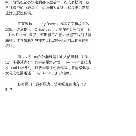
味，盼能在節奏快速的都市生活中，為人們提供一處
自我緩沖的心靈淨土，疏理個人思緒，解決壓力影響
生活的惡性循環。
	直至現時，「Lay Room」以辦公室和校園為
試點。透過提供「Office Lay」，即在辦公室設置一個
「Lay Room」角落，幫助員工在壓力狀態下片刻放鬆
精神，改善情緒和專注力，以維持穩定的工作狀態和
表現。
	而Lay Room亦並非只是都市人的專利。針對
近年來香港青少年的學業壓力頻增，Lay Room更推出
School Lay系列，以改善學生心理健康，將情緒健康
文化在校園透過「Lay Room」加以推廣。
	你有壓力，我有壓力，點解唔搵個地方Lay
吓？