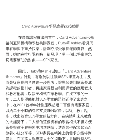
Card Adventure學習應用程式截圖
	在遊戲課程推出的首年，Card Adventure已先
後與五間機構和學校共辦課程，Ruby和Ashley看見同
學在學習中重拾快樂，計劃亦深受家長老師喜愛。然
而，她們在推行課程時，卻發現了另一個比學童更急
切需要幫助的對象——SEN家長。
	因此，Ruby和Ashley想出「Card Adventure 
@ Home」計劃，有別於以往訓練SEN學童為主，反
而是從家長的角度進一步思考，讓導師先訓練家長成
為課程的指引者，再讓家長親自利用課程的應用程式
和教材配套，以親子模式在家教學。在接下來的一
年，二人期望能把對SEN學童的照顧延伸至家庭之
中，在2021首半年計劃服務超過二百個有需要家庭，
以約二十小時的課節支援SEN家長，以從「教」起
步，找出養育SEN學童的新方向。在疾情和未來教育
的大趨勢下，二人相信這個獨有的學習模式不但方便
家長與孩子在學習中增進感情，透過其他配套如SEN
教養小組分享等，SEN家長在精神上的需求亦能得到
滿足，在同路人與專業人士的協助下，共同扶持SEN