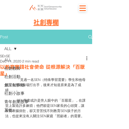
社創專欄
Post
ALL
SEnSE
ALL
Dec 11, 2020
2 min read
以教育實踐社會使命 從根源解決「百厭
社創教師
星」
社創活動
	「見過一名SEN（特殊學習需要）學生和他母
創業知多啲
親，在學校操場打出手，後來才知道原來是為了成
績……」
社創小故事
	SEN學童或許是旁人眼中的「百厭星」，在課
青年創業故事
堂上製造許多麻煩；他們卻是SEN家長的心頭寶，讓
其他
家長牽腸掛肚，卻又苦苦找不到教育SEN孩子的方
法，也從來沒有人關注SEN家庭「照顧者」的需要。