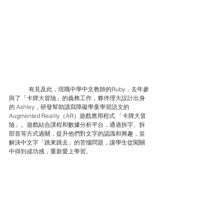
	有見及此，現職中學中文教師的Ruby，去年參
與了「卡牌大冒險」的義務工作，夥伴理大設計出身
的 Ashley，研發幫助讀寫障礙學童學習語文的
Augmented Reality（AR）遊戲應用程式 「卡牌大冒
險」。遊戲結合課程和數據分析平台，通過拆字、拆
部首等方式過關，提升他們對文字的認識和興趣，並
解決中文字「跳來跳去」的苦惱問題，讓學生從闖關
中得到成功感，重新愛上學習。