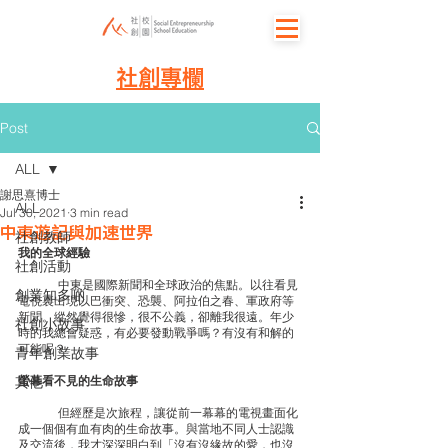
社創專欄
Post
ALL
謝思熹博士
ALL
Jul 30, 2021
3 min read
中東遊記與加速世界
社創教師
我的全球經驗
社創活動
	中東是國際新聞和全球政治的焦點。以往看見
創業知多啲
電視裏出現以巴衝突、恐襲、阿拉伯之春、軍政府等
新聞。縱然覺得很慘，很不公義，卻離我很遠。年少
社創小故事
時的我總會疑惑，有必要發動戰爭嗎？有沒有和解的
可能呢？
青年創業故事
其他
螢幕看不見的生命故事
	但經歷是次旅程，讓從前一幕幕的電視畫面化
成一個個有血有肉的生命故事。與當地不同人士認識
及交流後，我才深深明白到「沒有沒緣故的愛，也沒