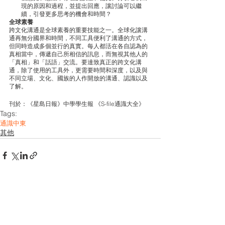
現的原因和過程，並提出回應，讓討論可以繼
續，引發更多思考的機會和時間？
全球素養
跨文化溝通是全球素養的重要技能之一。全球化讓溝
通再無分國界和時間，不同工具便利了溝通的方式，
但同時造成多個並行的真實。每人都活在各自認為的
真相當中，傳遞自己所相信的訊息，而無視其他人的
「真相」和「話語」交流。要達致真正的跨文化溝
通，除了使用的工具外，更需要時間和深度，以及與
不同立場、文化、國族的人作開放的溝通、認識以及
了解。
刊於：《星島日報》中學學生報 《S-file通識大全》
Tags:
通識
中東
其他
See All
Related Posts