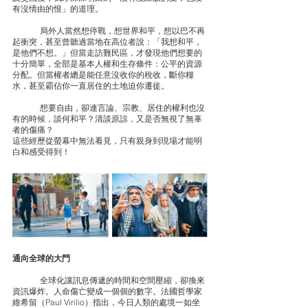
有沒情由的恨」的道理。
	局外人當然想停戰，想世界和平，想以巴不再
起衝突，甚至曾聽過當地在高位者說：「我想和平，
是他們不想。」但當走訪難民區，才發現他們想要的
十分簡單，全部是基本人權和生存條件：公平的資源
分配。但當權者總是能任意沒收你的稅收，斷你糧
水，甚至霸佔你一直居住的土地迫你遷徙。
	想要自由，卻連言論、宗教、居住的權利也沒
有的時候，談何和平？清談原諒，又是否無視了無辜
者的傷痛？
這些經歷從螢幕中無法看見，只有親身到現場才能明
白和感受得到！
通向全球的大門
	全球化讓訊息傳遞的時間和空間壓縮，卻換來
資訊爆炸。人命傷亡變成一個個的數字。法國哲學家
維希留（Paul Virilio）指出，今日人類的處境一如坐