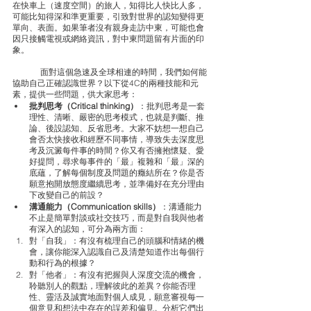
在快車上（速度空間）的旅人，知得比人快比人多，
可能比知得深和準更重要，引致對世界的認知變得更
單向、表面。如果筆者沒有親身走訪中東，可能也會
因只接觸電視或網絡資訊，對中東問題留有片面的印
象。
	面對這個急速及全球相連的時間，我們如何能
協助自己正確認識世界？以下從4C的兩種技能和元
素，提供一些問題，供大家思考：
批判思考（Critical thinking）
：批判思考是一套
理性、清晰、嚴密的思考模式，也就是判斷、推
論、後設認知、反省思考。大家不妨想一想自己
會否太快接收和經歷不同事情，導致失去深度思
考及沉澱每件事的時間？你又有否擁抱懷疑、愛
好提問，尋求每事件的「最」複雜和「最」深的
底蘊，了解每個制度及問題的癥結所在？你是否
願意抱開放態度繼續思考，並準備好在充分理由
下改變自己的前設？
溝通能力（Communication skills）
：溝通能力
不止是簡單對談或社交技巧，而是對自我與他者
有深入的認知，可分為兩方面：
對「自我」：有沒有梳理自己的頭腦和情緒的機
會，讓你能深入認識自己及清楚知道作出每個行
動和行為的根據？
對「他者」：有沒有把握與人深度交流的機會，
聆聽別人的觀點，理解彼此的差異？你能否理
性、靈活及誠實地面對個人成見，願意審視每一
個意見和想法中存在的誤差和偏見。分析它們出