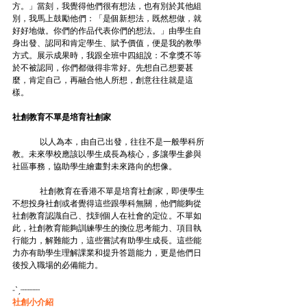
方。」當刻，我覺得他們很有想法，也有別於其他組
別，我馬上鼓勵他們：「是個新想法，既然想做，就
好好地做。你們的作品代表你們的想法。」由學生自
身出發、認同和肯定學生、賦予價值，便是我的教學
方式。展示成果時，我跟全班中四組說：不拿獎不等
於不被認同，你們都做得非常好。先想自己想要甚
麼，肯定自己，再融合他人所想，創意往往就是這
樣。
社創教育不單是培育社創家
	以人為本，由自己出發，往往不是一般學科所
教。未來學校應該以學生成長為核心，多讓學生參與
社區事務，協助學生繪畫對未來路向的想像。
	社創教育在香港不單是培育社創家，即便學生
不想投身社創或者覺得這些跟學科無關，他們能夠從
社創教育認識自己、找到個人在社會的定位。不單如
此，社創教育能夠訓練學生的換位思考能力、項目執
行能力，解難能力，這些嘗試有助學生成長。這些能
力亦有助學生理解課業和提升答題能力，更是他們日
後投入職場的必備能力。
-ˋˏ┈┈┈┈
社創小介紹