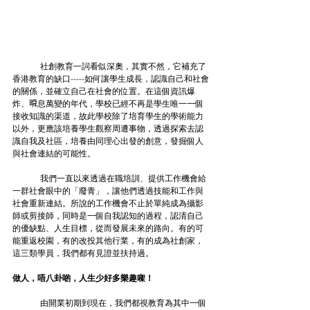
	社創教育一詞看似深奧，其實不然，它補充了
香港教育的缺口-----如何讓學生成長，認識自己和社會
的關係，並確立自己在社會的位置。在這個資訊爆
炸、𣊬息萬變的年代，學校已經不再是學生唯一一個
接收知識的渠道，故此學校除了培育學生的學術能力
以外，更應該培養學生觀察周遭事物，透過探索去認
識自我及社區，培養由同理心出發的創意，發掘個人
與社會連結的可能性。
	我們一直以來透過在職培訓、提供工作機會給
一群社會眼中的「廢青」，讓他們透過技能和工作與
社會重新連結。所說的工作機會不止於單純成為攝影
師或剪接師，同時是一個自我認知的過程，認清自己
的優缺點、人生目標，從而發展未來的路向。有的可
能重返校園，有的改投其他行業，有的成為社創家，
這三類學員，我們都有見證並扶持過。
做人，唔八卦啲，人生少好多樂趣㗎！
	由開業初期到現在，我們都視教育為其中一個