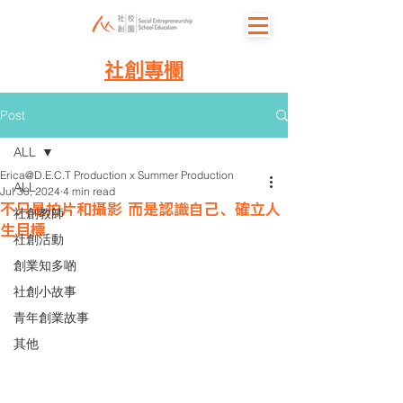
社創專欄
Post
ALL
Erica@D.E.C.T Production x Summer Production
ALL
Jul 30, 2024
4 min read
不只是拍片和攝影 而是認識自己、確立人
社創教師
生目標
社創活動
創業知多啲
社創小故事
青年創業故事
其他