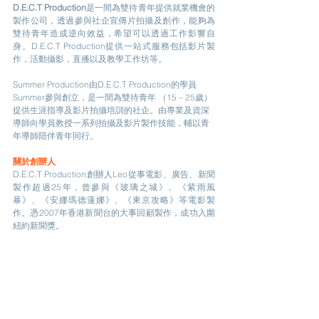
D.E.C.T Production
是一間為雙待青年提供就業機會的
製作公司，透過參與社企宣傳片拍攝及創作，能夠為
雙待青年造成逆向效益，希望可以透過工作影響自
身。D.E.C.T Production提供一站式服務包括影片製
作，活動攝影，直播以及教學工作坊等。
Summer Production由D.E.C.T Production的學員
Summer參與創立，是一間為雙待青年 （15 – 25歲）
提供生涯指導及影片拍攝培訓的社企。由專業及資深
導師向學員教授一系列拍攝及影片製作技能，輔以青
年導師陪伴青年同行。
關於創辦人
D.E.C.T Production創辦人Leo​從事電影、廣告、新聞
製作超過25年，曾參與《玻璃之城》、《紫雨風
暴》、《安娜瑪德蓮娜》、《東京攻略》等電影製
作。憑2007年香港新聞台的大事回顧製作，成功入圍
紐約新聞獎。
中學畢業後的Summer受到公開試成績的打擊， 變得
頹廢、迷失，不斷嘗試各類工作，但始終找不到人生
方向。在機緣巧合下，她加入了D.E.C.T Production成
為第一名全職員工，培訓出學術以 的才能。現時
Summer已經是一名獲得不同獎項的專業攝影師，更
創辦了自己的社企Summer Producton，希望以自身 