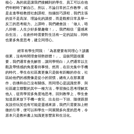
核心，為的就是讓我們接觸到的學生、員工可以在他
們年輕時了解自己。所以，不論日常的工作教學，或
是走進學校教授社創課程、拍攝技巧課程，我們主張
的並不是高深、理論化的講授，而是觀察日常及舉一
反三的思考能力。上課時，我們總會說：「做人，唔
八卦啲，人生少好多樂趣㗎！」。我們相信「靈感來
自生活」，在創作時需要對生活有一定的認知，同時
也要多角度思考，建立同理心。
	經常有學生問我：「為甚麼要有同理心？讀書
很累，沒有時間理會弱勢群體！」。這個問題很重
要，我們通常會先解答，讓同學明白：人們通常以主
觀及帶情感的角度看待事情。然而，在目光集中手機
的時代，學生在社區裏更像只是個有距離的存在，社
區給他們的感覺像是從小的習慣，總有人在那裏運
作，彷彿和自己沒有關係。而同理心是認識世界、與
社區建立聯繫的其中一種方法，學習換位思考理解其
他人，從而學習多角度地思考。回到教學上，學生會
知道原來放下手機一會兒、出去抬一下頭、隨便跟朋
友說些玩笑也有可能是靈感來源，我們只需要加上輕
微的引導，便可以和學生一同展開多向度的思考，令
原本只是教科書上知識更形豐富和生活化。