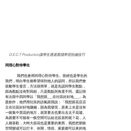
D.E.C.T Production讓學生透過實踐學習拍攝技巧
同理心對待學生
	我們也會用同理心對待學生。曾經也是學生的
我們，明白學生都希望得到他人的認同，所以我們會
鼓勵學生發言，方法很簡單，就是先認同學生觀點，
因為觀點沒有對與錯，只是觀點與角度不同。還記得
有次跟中四同學以「我想跟___在社區好好地___」為
題創作，他們用玩笑的語氣跟我說：「我想跟花店店
主在社區好好地賺錢，因為我發現，原來上水是沒有
一個集中買花的地方，就算要去也要出去太子花墟。
為甚麼不可能有一個空間可以給北區居民呢？花，人
人都喜歡，大時大節花也是重要的東西，我想把那個
空間變成可以打卡、休閑，情侶、家庭都可以來的地