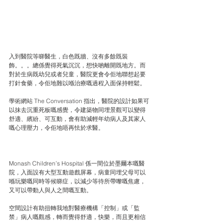
入到醫院等睇醫生，白色既牆、沒有多餘既裝
飾。。。總係覺得死氣沉沉，想快啲離開既地方。而
對於生病既幼兒或者兒童，醫院更會令佢地聯想起要
打針食藥，令佢地難以喺治療嘅過程入面保持輕鬆。
學術網站 The Conversation 指出，醫院的設計如果可
以抹去沉重死板嘅感覺，令建築物同埋景觀可以變得
舒適、繽紛、可互動，會有助減輕年幼病人及其家人
嘅心理壓力，令佢地唔再怯於求醫。
Monash Children’s Hospital 係一間位於墨爾本嘅醫
院，入面設有大型互動遊戲屏幕，病童同埋父母可以
喺玩樂嘅同時等候睇症，以減少等待所帶嚟嘅焦慮，
又可以帶動人與人之間嘅互動。
空間設計有助扭轉我地對醫療機構「控制」或「監
禁」病人嘅觀感，轉而覺得舒適，快樂，而且更相信