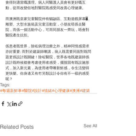
會得到適當嘅護理。病人同醫護人員會有更好嘅互
動，從而改變佢地對醫院既感受同改善心理健康。
而澳洲既皇家兒童醫院仲有貓鼬區、互動遊戲屏幕🖥、
雕塑、大型水族箱及兒童活動室，小朋友唔係去醫
院，而係一個活動中心，可而同朋友一齊玩，唔會對
醫院產生抗拒。
係患者既世界，除咗病理治療之外，精神同情感需求
亦好重要; 而對於建築師嚟講，病人既需要同面對既問
題更係設計既關鍵！除咗醫院，世界各地既建築師係
設計既時候都會考慮使用者感受，擺脫固有既設施形
式，加入新元素，為使用者帶嚟新鮮感，令生活變得
更快樂。你身邊又有冇另類設計令你有不一樣的感受
呢？
Tags:
#每週新鮮事
#醫院
#設計
#情緒
#心理健康
#澳洲
#建築
See All
Related Posts