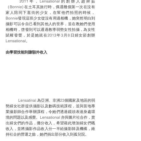
	2011年，Lensational的創辦人趙舜茹
（Bonnie) 在土耳其旅行時，偶遇幾個第一次在沒有
家人陪同下逛街的少女，在幫他們拍照的時候，
Bonnie發現這班少女從沒有用過相機，她突然明白到
攝影可以令自己看到其他人的世界，並在教她們使用
相機時，啓發到可以通過教導弱勢女性拍攝，為女性
賦權發聲，於是她就在2013年3月8日婦女節創辦
Lensational。
由學習技能到賺額外收入
	Lensatinal 為亞洲、非洲23個國家及地區的弱
勢婦女社群提供攝影以及數碼技術課程，並與當地專
業攝影師合作舉辦課程，令她們透過鏡頭表達身處環
境的問題以及感覺。Lensational 亦與圖片社合作，賣
出婦女們的作品，攤分收入，希望藉此增加婦女們嘅
收入，並將攝影作品收入分一半給攝影師及機構，維
持社企的營運之餘，她們捐出部分收入到孤兒院。