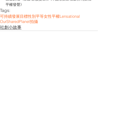
平權發聲》
Tags:
可持續發展目標
性別平等
女性平權
Lensational
OurSharedPlanet
拍攝
社創小故事
See All
Related Posts