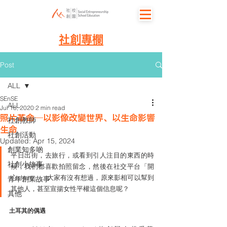
社創專欄
Post
ALL
SEnSE
ALL
Jul 18, 2020
2 min read
照片革命—以影像改變世界、以生命影響
社創教師
生命
社創活動
Updated:
Apr 15, 2024
創業知多啲
平日出街，去旅行，或看到引人注目的東西的時
社創小故事
候，我們都喜歡拍照留念，然後在社交平台「開
心share」。大家有沒有想過，原來影相可以幫到
青年創業故事
其他人，甚至宣揚女性平權這個信息呢？
其他
土耳其的偶遇 