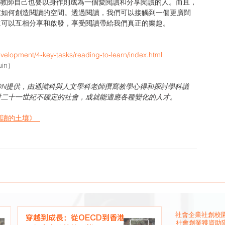
慮如何創造閱讀的空間。透過閱讀，我們可以接觸到一個更廣闊
生可以互相分享和啟發，享受閱讀帶給我們真正的樂趣。
velopment/4-key-tasks/reading-to-learn/index.html
uin）
CATION提供，由通識科與人文學科老師撰寫教學心得和探討學科議
對二十一世紀不確定的社會，成就能適應各種變化的人才。
讀的土壤》  
社會企業
社創校園
穿越到成長：從OECD到香港
社會創業
獲資助