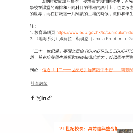
	回到推動閱讀的根本，要培養愛閱讀的學生，首先教師自己也要以身作則成為一個愛閱讀和分享閱讀的人。而且，
學校在課堂的編排和不同科目的課程的設計上，也要考
的世界，而在耕耘這一片閱讀的土壤的時候，教師和學
註︰
1. 教育局網頁 
https://www.edb.gov.hk/tc/curriculum-de
2. 《地海系列》娥蘇拉．勒瑰恩（Ursula Kroeber Le G
「二十一世紀通」專欄文章由 ROUNDTABLE EDU
題，旨在培養學生掌握和轉移知識的能力，裝備學生面
刊於：
信通《【二十一世紀通】從閱讀中學習——耕耘閱
社創教師
21世紀校長：具前瞻與整合能