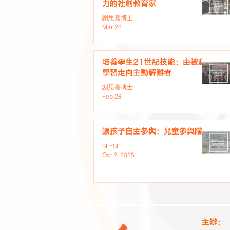
力的社創教育家
謝思熹博士
Mar 28
培養學生21世紀技能：由被動
學習走向主動解難者
謝思熹博士
Feb 28
讓孩子自主參與：兒童參與階梯
SEnSE
Oct 2, 2025
主辦：