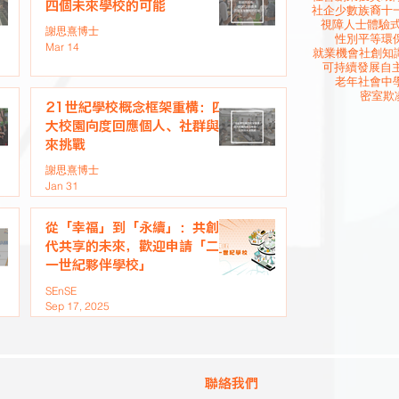
四個未來學校的可能
社企
少數族裔
十
視障人士
體驗
謝思熹博士
性別平等
環
Mar 14
就業機會
社創知
可持續發展
自
老年社會
中
密室欺
21世紀學校概念框架重構：四
大校園向度回應個人、社群與未
來挑戰
謝思熹博士
Jan 31
從「幸福」到「永續」：共創世
代共享的未來，歡迎申請「二十
一世紀夥伴學校」
SEnSE
Sep 17, 2025
聯絡我們