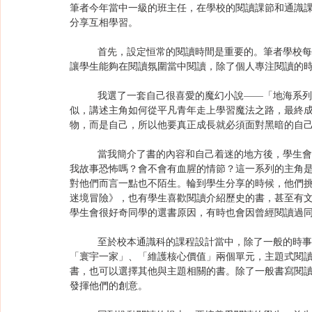
筆者今年當中一級的班主任，在學校的閱讀課節和通識
分享互相學習。
	首先，設定恒常的閱讀時間是重要的。筆者學校每星期4天設閱讀課節，每次大約有35至40分鐘時間。特定的時間
讓學生能夠在閱讀氛圍當中閱讀，除了個人專注閱讀的
	我選了一套自己很喜愛的魔幻小說——「地海系列」作分享（註2），小說第一部的內容和《哈利波特》有點類
似，講述主角如何從平凡青年走上學習魔法之路，最終
物，而是自己，所以他要真正成長就必須面對黑暗的自
	當我簡介了書的內容和自己着迷的地方後，學生會就着我的分享發問。學生問的問題是我意想不到的。例如他們問
我故事恐怖嗎？會不會有血腥的情節？這一系列的主角
對他們而言一點也不陌生。輪到學生分享的時候，他們
迷境冒險》，也有學生喜歡閱讀介紹歷史的書，甚至有
學生會很好奇同學的選書原因，有時也會因曾經閱讀過
	至於校本通識科的課程設計當中，除了一般的時事閱讀訓練以外，今年我們的新嘗試就是主題式閱讀。配合教授
「寰宇一家」、「維護核心價值」兩個單元，主題式閱
書，也可以選擇其他與主題相關的書。除了一般書寫閱
發揮他們的創意。