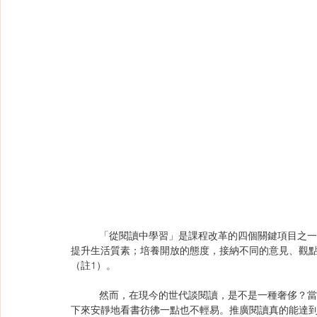
	「從閱讀中學習」是課程改革的四個關鍵項目之一，希望透過閱讀去培養學生溝通、思維能力、培養多方面興趣，
提升生活質素；培養開放的態度，接納不同的意見、觀
（註1）。
	然而，在現今的世代談閱讀，是不是一種奢侈？當每天學生接觸大量的資訊，腦部被電子產品不斷刺激的同時，坐
下來安靜地看書彷彿一點也不輕易。推廣閱讀真的能達