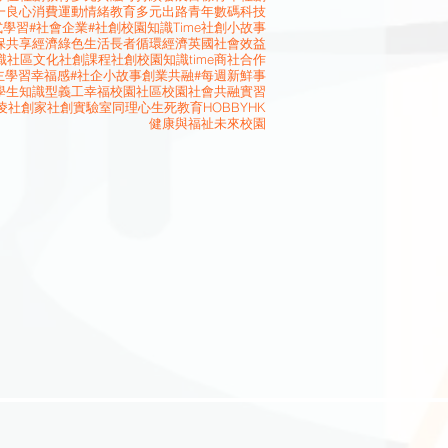
一良心消費運動
情緒教育
多元出路
青年
數碼科技
式學習
#社會企業
#社創校園知識Time
社創小故事
保
共享經濟
綠色生活
長者
循環經濟
英國
社會效益
識
社區文化
社創課程
社創校園知識time
商社合作
主學習
幸福感
#社企小故事
創業
共融
#每週新鮮事
學生
知識型義工
幸福校園
社區校園
社會共融
實習
凌
社創家
社創實驗室
同理心
生死教育
HOBBYHK
健康與福祉
未來校園