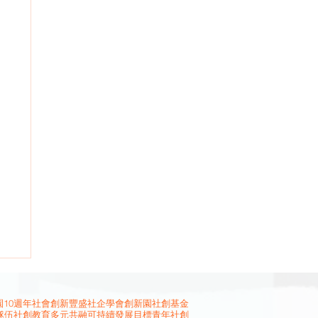
10週年
社會創新
豐盛社企學會
創新園
社創基金
隊伍
社創教育
多元共融
可持續發展目標
青年社創